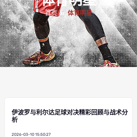
体育明星
首页
体育明星
伊波罗与利尔达足球对决精彩回顾与战术分
析
2026-03-10 15:50:27