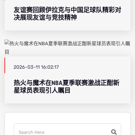
友谊赛回顾伊拉克与中国足球队精彩对
决展现友谊与竞技精神
2026-03-11 16:02:17
热火与魔术在NBA夏季联赛激战正酣新
星球员表现引人瞩目