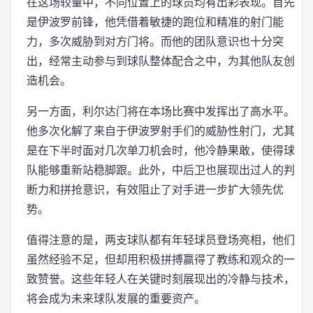
在这场较量中，不同位置上的球员均有出彩表现。首先
是伊波罗前锋，他凭借着敏捷的跑位和精准的射门能
力，多次威胁到对方门将。而他的团队意识也十分突
出，经常主动参与到球队整体配合之中，为其他队友创
造机会。
另一方面，利尔达门将在本场比赛中发挥出了高水平。
他多次化解了来自于伊波罗射手们的威胁性射门，尤其
是在下半时面对几次单刀机会时，他冷静果敢，使得球
队能够重新站稳脚跟。此外，中后卫也展现出过人的判
断力和拼抢意识，有效阻止了对手进一步扩大领先优
势。
值得注意的是，两支球队都有年轻球员登场亮相，他们
虽然经验不足，但却用积极拼搏赢得了教练和观众的一
致赞誉。这些年轻人在关键时刻展现出的冷静与技术，
将会成为未来球队发展的重要资产。