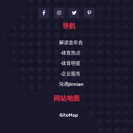
导航
解读金年会
体育热点
体育明星
企业服务
沟通jinnian
网站地图
SiteMap