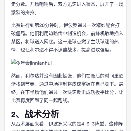
走分数。开场哨响后，双方迅速进入状态，展开了一场
激烈的拼抢。
比赛进行到第20分钟时，伊波罗通过一次精妙配合打
破僵局。他们利用边路传中制造机会，前锋机敏地插入
禁区，将球送入网底。这一进球点燃了主队球迷的热
情，也让利尔达不得不调整战术，提高进攻强度。
然而，利尔达并没有因此慌张，他们在随后的时间里逐
渐找到节奏，通过中场控制将皮球掌握在自己脚下。最
终，在下半场他们通过一次快速反击成功扳平比分，让
比赛再度回到了同一起跑线。
2、战术分析
从战术层面来看，伊波罗采取的是4-3-3阵型，这种阵