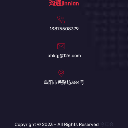
沟通jinnian
13875508379
phkgj@126.com
阜阳市丢赌坊384号
Copyright © 2023 - All Rights Reserved
今年会