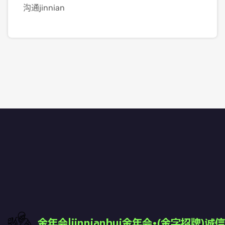
沟通jinnian