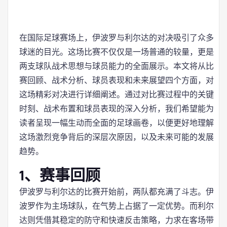
在国际足球赛场上，伊波罗与利尔达的对决吸引了众多
球迷的目光。这场比赛不仅仅是一场普通的较量，更是
两支球队战术思想与球员能力的全面展示。本文将从比
赛回顾、战术分析、球员表现和未来展望四个方面，对
这场精彩对决进行详细阐述。通过对比赛过程中的关键
时刻、战术布置和球员表现的深入分析，我们希望能为
读者呈现一幅生动而全面的足球画卷，以便更好地理解
这场激烈竞争背后的深层次原因，以及未来可能的发展
趋势。
1、赛事回顾
伊波罗与利尔达的比赛开始前，两队都充满了斗志。伊
波罗作为主场球队，在气势上占据了一定优势。而利尔
达则凭借其稳定的防守和快速反击策略，力求在客场带