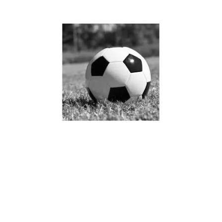
金年会勇士在季后赛激战
中以3比2战胜火箭展现强
大实力与团队默契