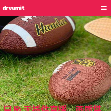
💻🎯 无插件直播，画质堪