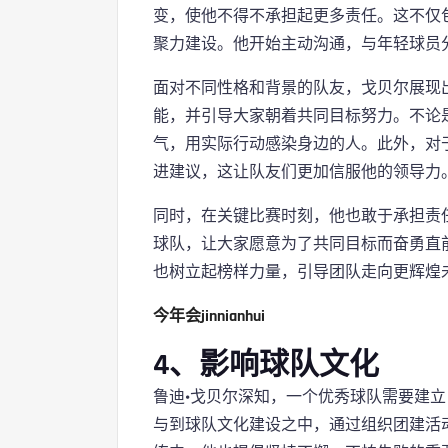
变，使他不得不承担起更多责任。这不仅
聚力建设。他开始主动沟通，与年轻球员
面对不同性格和背景的队友，戈贝尔展现
能，并引导大家朝着共同目标努力。不论
气，用实际行动感染身边的人。此外，对
进建议，这让队友们更加信服他的领导力
同时，在关键比赛时刻，他也敢于承担责
球队，让大家愿意为了共同目标而奋勇直
也树立起榜样力量，引导团队走向更辉煌
今年会jinnianhui
4、影响球队文化
鲁迪·戈贝尔深知，一个优秀球队需要建
与到球队文化建设之中，通过组织团建活