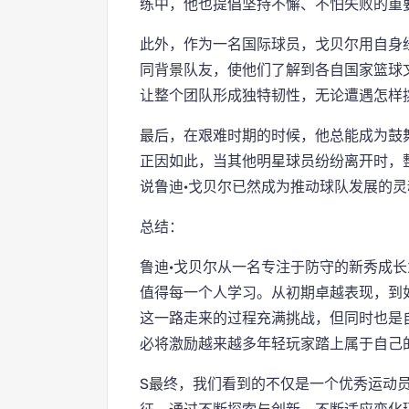
练中，他也提倡坚持不懈、不怕失败的重
此外，作为一名国际球员，戈贝尔用自身
同背景队友，使他们了解到各自国家篮球
让整个团队形成独特韧性，无论遭遇怎样
最后，在艰难时期的时候，他总能成为鼓
正因如此，当其他明星球员纷纷离开时，
说鲁迪·戈贝尔已然成为推动球队发展的
总结：
鲁迪·戈贝尔从一名专注于防守的新秀成
值得每一个人学习。从初期卓越表现，到
这一路走来的过程充满挑战，但同时也是
必将激励越来越多年轻玩家踏上属于自己
S最终，我们看到的不仅是一个优秀运动