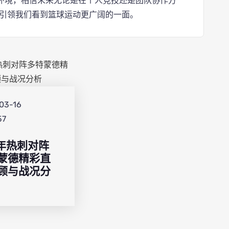
环境，相信未来无论是在个人竞技还是团队协作方
，引领我们看到篮球运动更广阔的一面。
03-16
57
19年热刺对阵
蒙德精彩直
顾与战况分