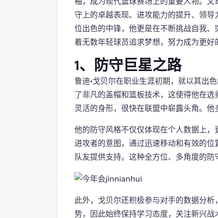
袖，成为现代篮球赛场上的重要人物。文
守上的卓越表现、进攻能力的提升、领导
位出色的中锋，他更是在不断挑战自我、
着无数年轻球员追求梦想，努力成为更好
1、防守巨星之路
鲁迪·戈贝尔在职业生涯初期，就以其出色
了非凡的盖帽和篮板技术，这使得他在选秀
灵活的身形，很快在联盟中崭露头角。他多
他的防守风格不仅仅体现在个人数据上，
进攻者的意图，通过迅速移动和有效的位
队友提供支持。这种全方位、多角度的防
此外，戈贝尔还积极参与对手的数据分析
势，因此始终保持学习态度，关注新兴战