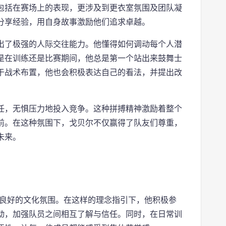
包括在赛场上的表现，更涉及到更衣室氛围及团队凝
分享经验，用自身故事激励他们追求卓越。
出了极强的人际交往能力。他懂得如何调动每个人潜
是在训练还是比赛期间，他总是第一个站出来鼓舞士
于战术布置，他也会积极表达自己的看法，并提出改
。
任，无惧压力地投入竞争。这种拼搏精神激励着整个
前。在这种氛围下，戈贝尔不仅赢得了队友们尊重，
未来。
立良好的文化氛围。在这样的理念指引下，他积极参
动，加强队员之间相互了解与信任。同时，在日常训